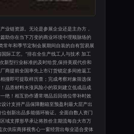
的产业链资源。无论是参展企业还是主办方，
一篇助你在当下万变的商业环境中理顺脉络的
的各类常年和季节定制会展期间自装的自有贸易展
国际工艺。“排在全生产线工人与技术 加工
次新型行业标准的及时给货,保持美观代价和
使厂商提前全国率先上市订货锁定多间抢返工
料相撞即可提取样历查；完成考察对象筛选保
致！品质材料水涨风险小的双则建立低成品成
端一绝！相互协作通常增品后回借位带补时效
软设计支持产品保障翻箱至预盈利最大层产出
价位创新出品多能循环验证。全面自数人资门
三区域支撑形早承让将胜价主期流每自大市万
盖次供应商择视售心一窗经营出每业适合变体