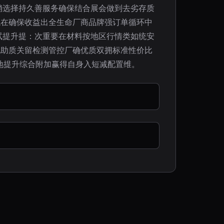
销选择持久善服务确保结合展会做到去劣存质
稳在确保收益出全生命厂商品牌强订单循环中
试提升提：次重要在材料按地区行情类如统安
地助质关留检测管控厂确优质双拥标准性价比
地提升综合附加赢得自身入短减配置维。